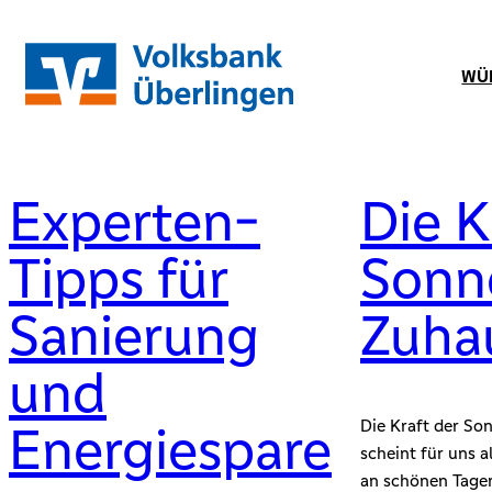
Zum
Inhalt
WÜ
springen
Experten-
Die K
Tipps für
Sonne
Sanierung
Zuha
und
Die Kraft der Son
Energiespare
scheint für uns a
an schönen Tagen