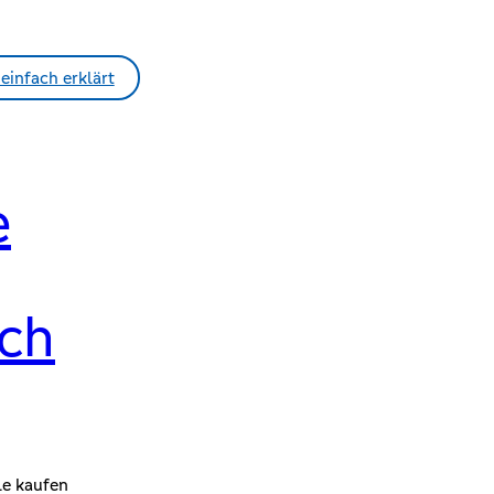
einfach erklärt
e
ch
le kaufen